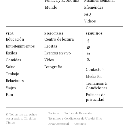
Política y Economía
Resumen semanal
Mundo
Efemérides
FAQ
Videos
VIDA
NOSOTROS
SEGUINOS
Educación
Centro de lectura
Entretenimientos
Recetas
Estilos
Eventos en vivo
Comidas
Video
Salud
Fotografía
Contacto>
Trabajo
Media Kit
Relaciones
Terminoss &
Viajes
Condiciones
Fam
Políticas de
privacidad
Portada
Política de Privacidad
© Todos los derechos
reservados, Córdoba
Términos y Condiciones de Uso del Sitio
Times
Area Comercial
Contacto