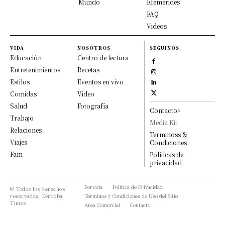
Mundo
Efemérides
FAQ
Videos
VIDA
NOSOTROS
SEGUINOS
Educación
Centro de lectura
Entretenimientos
Recetas
Estilos
Eventos en vivo
Comidas
Video
Salud
Fotografía
Contacto>
Trabajo
Media Kit
Relaciones
Terminoss &
Viajes
Condiciones
Fam
Políticas de
privacidad
Portada
Política de Privacidad
© Todos los derechos
reservados, Córdoba
Términos y Condiciones de Uso del Sitio
Times
Area Comercial
Contacto