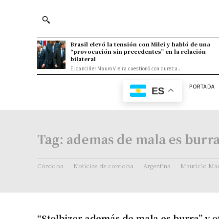
Brasil elevó la tensión con Milei y habló de una
“provocación sin precedentes” en la relación
bilateral
El canciller Mauro Vieira cuestionó con dureza...
PORTADA
ES
Tag:
ademas de mala es burr
Córdoba
Noticias de cordoba
Argentina
Mauricio Mac
“Stolbizer además de mala es burra” y o