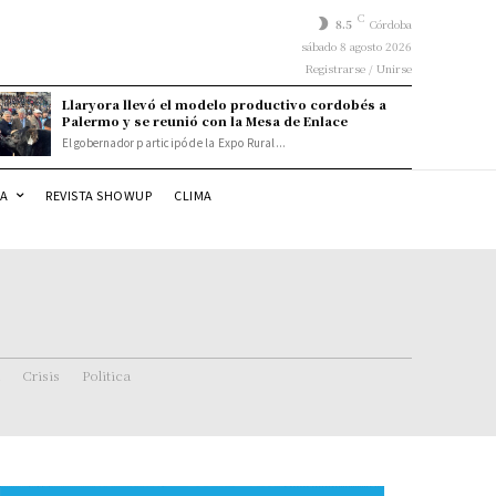
C
8.5
Córdoba
sábado 8 agosto 2026
Registrarse / Unirse
Llaryora llevó el modelo productivo cordobés a
Palermo y se reunió con la Mesa de Enlace
El gobernador participó de la Expo Rural...
DA
REVISTA SHOWUP
CLIMA
Crisis
Politica