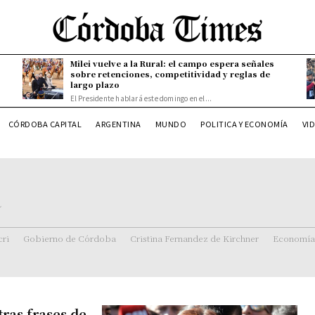
Milei vuelve a la Rural: el campo espera señales
sobre retenciones, competitividad y reglas de
largo plazo
El Presidente hablará este domingo en el...
CÓRDOBA CAPITAL
ARGENTINA
MUNDO
POLITICA Y ECONOMÍA
VI
a
ri
Gobierno de Córdoba
Cristina Fernandez de Kirchner
Economía
tras frases de