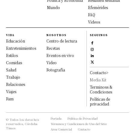
Política y Economía
Resumen semanal
Mundo
Efemérides
FAQ
Videos
VIDA
NOSOTROS
SEGUINOS
Educación
Centro de lectura
Entretenimientos
Recetas
Estilos
Eventos en vivo
Comidas
Video
Salud
Fotografía
Contacto>
Trabajo
Media Kit
Relaciones
Terminoss &
Viajes
Condiciones
Fam
Políticas de
privacidad
Portada
Política de Privacidad
© Todos los derechos
reservados, Córdoba
Términos y Condiciones de Uso del Sitio
Times
Area Comercial
Contacto