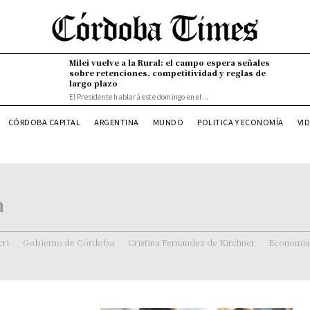
Milei vuelve a la Rural: el campo espera señales
sobre retenciones, competitividad y reglas de
largo plazo
El Presidente hablará este domingo en el...
CÓRDOBA CAPITAL
ARGENTINA
MUNDO
POLITICA Y ECONOMÍA
VI
n
ri
Gobierno de Córdoba
Cristina Fernandez de Kirchner
Economía