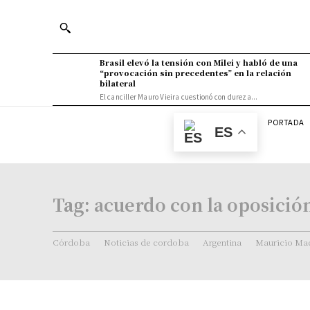
Brasil elevó la tensión con Milei y habló de una
“provocación sin precedentes” en la relación
bilateral
El canciller Mauro Vieira cuestionó con dureza...
PORTADA
ES
Tag:
acuerdo con la oposició
Córdoba
Noticias de cordoba
Argentina
Mauricio Mac