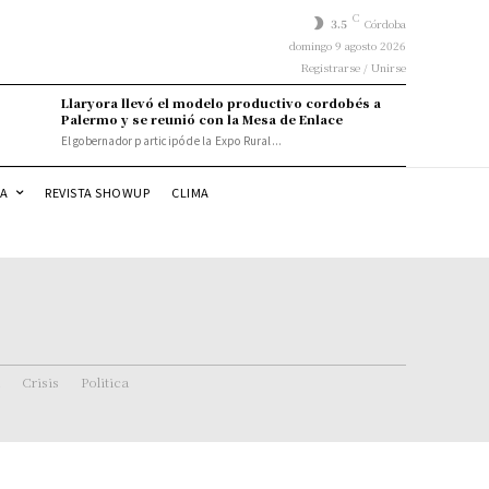
C
3.5
Córdoba
domingo 9 agosto 2026
Registrarse / Unirse
Llaryora llevó el modelo productivo cordobés a
Palermo y se reunió con la Mesa de Enlace
El gobernador participó de la Expo Rural...
DA
REVISTA SHOWUP
CLIMA
Crisis
Politica