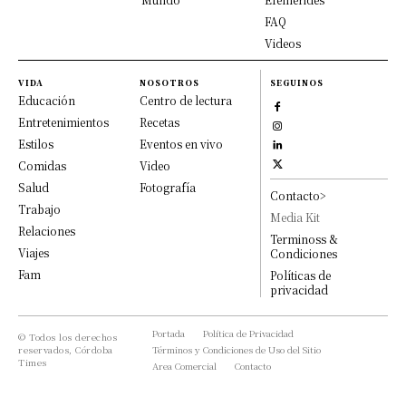
FAQ
Videos
VIDA
NOSOTROS
SEGUINOS
Educación
Centro de lectura
Entretenimientos
Recetas
Estilos
Eventos en vivo
Comidas
Video
Salud
Fotografía
Contacto>
Trabajo
Media Kit
Relaciones
Terminoss &
Viajes
Condiciones
Fam
Políticas de
privacidad
Portada
Política de Privacidad
© Todos los derechos
reservados, Córdoba
Términos y Condiciones de Uso del Sitio
Times
Area Comercial
Contacto