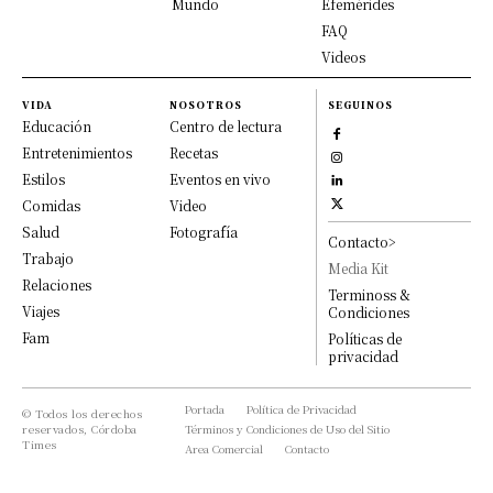
Mundo
Efemérides
FAQ
Videos
VIDA
NOSOTROS
SEGUINOS
Educación
Centro de lectura
Entretenimientos
Recetas
Estilos
Eventos en vivo
Comidas
Video
Salud
Fotografía
Contacto>
Trabajo
Media Kit
Relaciones
Terminoss &
Viajes
Condiciones
Fam
Políticas de
privacidad
Portada
Política de Privacidad
© Todos los derechos
reservados, Córdoba
Términos y Condiciones de Uso del Sitio
Times
Area Comercial
Contacto