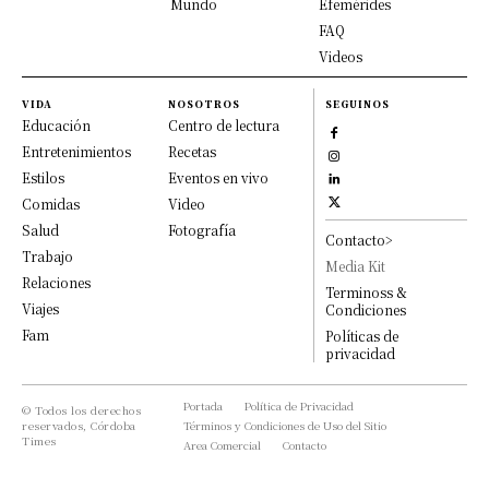
Mundo
Efemérides
FAQ
Videos
VIDA
NOSOTROS
SEGUINOS
Educación
Centro de lectura
Entretenimientos
Recetas
Estilos
Eventos en vivo
Comidas
Video
Salud
Fotografía
Contacto>
Trabajo
Media Kit
Relaciones
Terminoss &
Viajes
Condiciones
Fam
Políticas de
privacidad
Portada
Política de Privacidad
© Todos los derechos
reservados, Córdoba
Términos y Condiciones de Uso del Sitio
Times
Area Comercial
Contacto