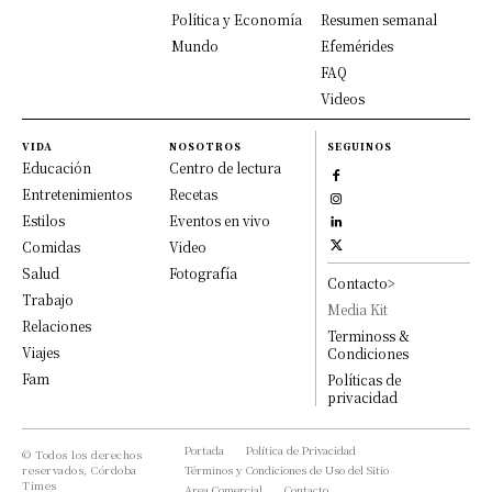
Política y Economía
Resumen semanal
Mundo
Efemérides
FAQ
Videos
VIDA
NOSOTROS
SEGUINOS
Educación
Centro de lectura
Entretenimientos
Recetas
Estilos
Eventos en vivo
Comidas
Video
Salud
Fotografía
Contacto>
Trabajo
Media Kit
Relaciones
Terminoss &
Viajes
Condiciones
Fam
Políticas de
privacidad
Portada
Política de Privacidad
© Todos los derechos
reservados, Córdoba
Términos y Condiciones de Uso del Sitio
Times
Area Comercial
Contacto