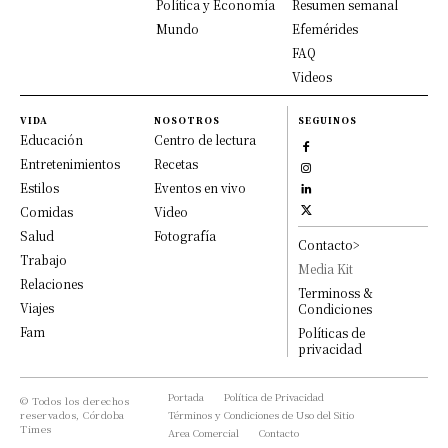
Política y Economía
Resumen semanal
Mundo
Efemérides
FAQ
Videos
VIDA
NOSOTROS
SEGUINOS
Educación
Centro de lectura
Entretenimientos
Recetas
Estilos
Eventos en vivo
Comidas
Video
Salud
Fotografía
Contacto>
Trabajo
Media Kit
Relaciones
Terminoss &
Viajes
Condiciones
Fam
Políticas de
privacidad
Portada
Política de Privacidad
© Todos los derechos
reservados, Córdoba
Términos y Condiciones de Uso del Sitio
Times
Area Comercial
Contacto