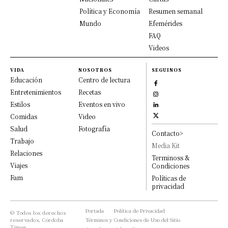
Política y Economía
Resumen semanal
Mundo
Efemérides
FAQ
Videos
VIDA
NOSOTROS
SEGUINOS
Educación
Centro de lectura
Entretenimientos
Recetas
Estilos
Eventos en vivo
Comidas
Video
Salud
Fotografía
Contacto>
Trabajo
Media Kit
Relaciones
Terminoss &
Viajes
Condiciones
Fam
Políticas de
privacidad
Portada
Política de Privacidad
© Todos los derechos
reservados, Córdoba
Términos y Condiciones de Uso del Sitio
Times