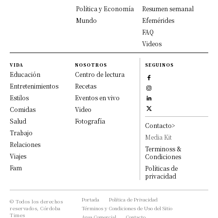
Política y Economía
Resumen semanal
Mundo
Efemérides
FAQ
Videos
VIDA
NOSOTROS
SEGUINOS
Educación
Centro de lectura
Entretenimientos
Recetas
Estilos
Eventos en vivo
Comidas
Video
Salud
Fotografía
Contacto>
Trabajo
Media Kit
Relaciones
Terminoss &
Viajes
Condiciones
Fam
Políticas de
privacidad
Portada
Política de Privacidad
© Todos los derechos
reservados, Córdoba
Términos y Condiciones de Uso del Sitio
Times
Area Comercial
Contacto