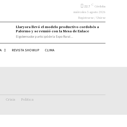
C
22.7
Córdoba
miércoles 5 agosto 2026
Registrarse / Unirse
Llaryora llevó el modelo productivo cordobés a
Palermo y se reunió con la Mesa de Enlace
El gobernador participó de la Expo Rural...
DA
REVISTA SHOWUP
CLIMA
Crisis
Politica