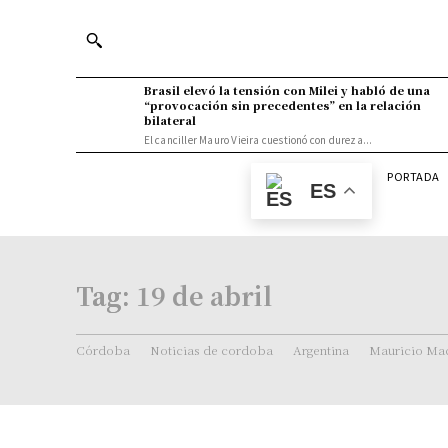
Brasil elevó la tensión con Milei y habló de una
“provocación sin precedentes” en la relación
bilateral
El canciller Mauro Vieira cuestionó con dureza...
PORTADA
ES
Tag:
19 de abril
Córdoba
Noticias de cordoba
Argentina
Mauricio Mac