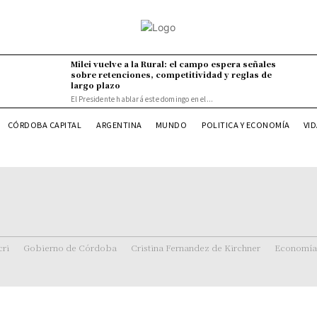
Milei vuelve a la Rural: el campo espera señales
sobre retenciones, competitividad y reglas de
largo plazo
El Presidente hablará este domingo en el...
VI
CÓRDOBA CAPITAL
ARGENTINA
MUNDO
POLITICA Y ECONOMÍA
ri
Gobierno de Córdoba
Cristina Fernandez de Kirchner
Economía