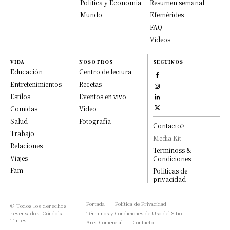
Política y Economía
Resumen semanal
Mundo
Efemérides
FAQ
Videos
VIDA
NOSOTROS
SEGUINOS
Educación
Centro de lectura
Entretenimientos
Recetas
Estilos
Eventos en vivo
Comidas
Video
Salud
Fotografía
Contacto>
Trabajo
Media Kit
Relaciones
Terminoss &
Viajes
Condiciones
Fam
Políticas de
privacidad
Portada
Política de Privacidad
© Todos los derechos
reservados, Córdoba
Términos y Condiciones de Uso del Sitio
Times
Area Comercial
Contacto