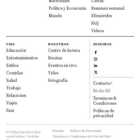
Nacionales
Cartas
Política y Economía
Resumen semanal
Mundo
Efemérides
FAQ
Videos
VIDA
NOSOTROS
SEGUINOS
Educación
Centro de lectura
Entretenimientos
Recetas
Estilos
Eventos en vivo
Comidas
Video
Salud
Fotografía
Contacto>
Trabajo
Media Kit
Relaciones
Terminoss &
Viajes
Condiciones
Fam
Políticas de
privacidad
Portada
Política de Privacidad
© Todos los derechos
reservados, Córdoba
Términos y Condiciones de Uso del Sitio