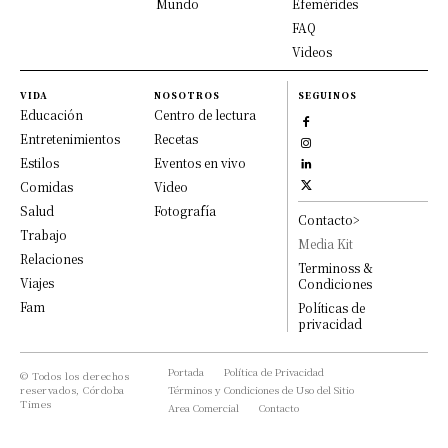
Mundo
Efemérides
FAQ
Videos
VIDA
NOSOTROS
SEGUINOS
Educación
Centro de lectura
Entretenimientos
Recetas
Estilos
Eventos en vivo
Comidas
Video
Salud
Fotografía
Contacto>
Trabajo
Media Kit
Relaciones
Terminoss &
Viajes
Condiciones
Fam
Políticas de
privacidad
Portada
Política de Privacidad
© Todos los derechos
reservados, Córdoba
Términos y Condiciones de Uso del Sitio
Times
Area Comercial
Contacto