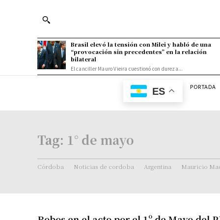
Brasil elevó la tensión con Milei y habló de una
“provocación sin precedentes” en la relación
bilateral
El canciller Mauro Vieira cuestionó con dureza...
PORTADA
ES
Tag:
1° de mayo
Córdoba
Noticias de cordoba
Argentina
Mauricio Mac
Robos en el acto por el 1º de Mayo del P