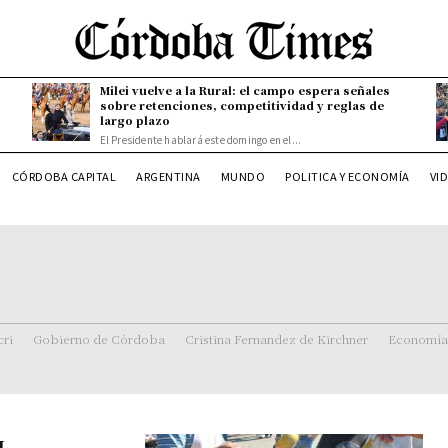
Milei vuelve a la Rural: el campo espera señales
sobre retenciones, competitividad y reglas de
largo plazo
El Presidente hablará este domingo en el...
CÓRDOBA CAPITAL
ARGENTINA
MUNDO
POLITICA Y ECONOMÍA
VI
ri
Gobierno de Córdoba
Cristina Fernandez de Kirchner
Economía
J