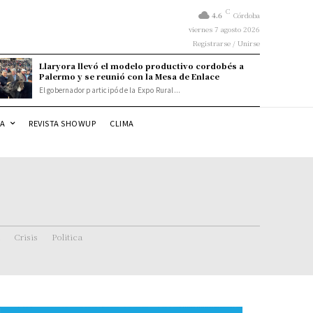
C
4.6
Córdoba
viernes 7 agosto 2026
Registrarse / Unirse
Llaryora llevó el modelo productivo cordobés a
Palermo y se reunió con la Mesa de Enlace
El gobernador participó de la Expo Rural...
DA
REVISTA SHOWUP
CLIMA
Crisis
Politica