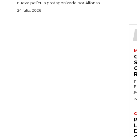
nueva película protagonizada por Alfonso...
24 julio, 2026
M
S
E
E
j
2
C
L