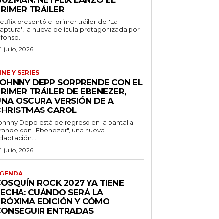
GUZMÁN: NETFLIX LANZÓ EL
PRIMER TRÁILER
etflix presentó el primer tráiler de "La
aptura", la nueva película protagonizada por
lfonso...
4 julio, 2026
INE Y SERIES
JOHNNY DEPP SORPRENDE CON EL
RIMER TRÁILER DE EBENEZER,
UNA OSCURA VERSIÓN DE A
CHRISTMAS CAROL
ohnny Depp está de regreso en la pantalla
rande con "Ebenezer", una nueva
daptación...
4 julio, 2026
GENDA
COSQUÍN ROCK 2027 YA TIENE
FECHA: CUÁNDO SERÁ LA
PRÓXIMA EDICIÓN Y CÓMO
CONSEGUIR ENTRADAS