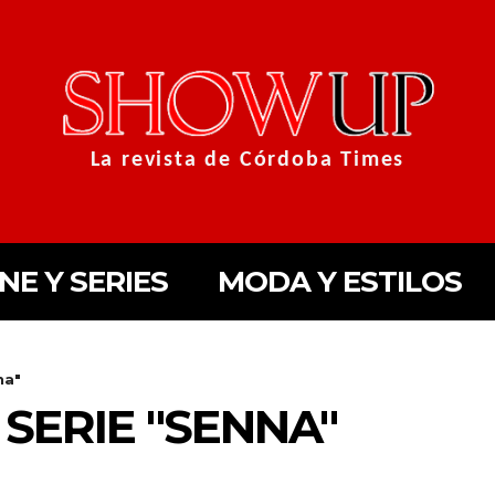
La revista de Córdoba Times
INE Y SERIES
MODA Y ESTILOS
na"
 SERIE "SENNA"