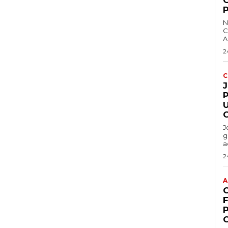
N
C
A
2
C
P
J
g
a
2
A