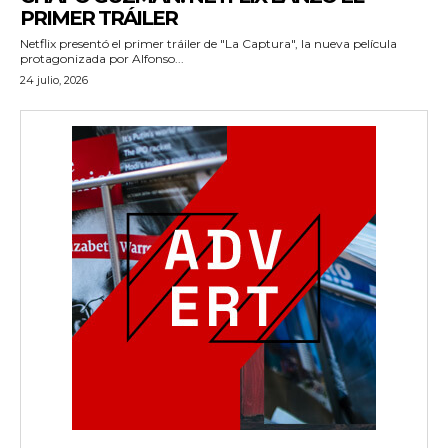
PRIMER TRÁILER
Netflix presentó el primer tráiler de "La Captura", la nueva película
protagonizada por Alfonso...
wicG9ydHJhaXQiOiIyNiIsInBob25lIjoiMjgifQ==»
24 julio, 2026
wbGF5IjoiIn0sImxhbmRzY2FwZSI6eyJtYXJnaW4tYm90dG9tIjoiMyIs
iwicG9ydHJhaXQiOiIxMCIsInBob25lIjoiMTEifQ==»
zcGxheSI6IiJ9LCJsYW5kc2NhcGUiOnsibWFyZ2luLWJvdHRvbSI6IjE1
GF5IjoiIn19″