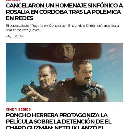
CANCELARON UN HOMENAJE SINFÓNICO A
ROSALÍA EN CÓRDOBA TRAS LA POLÉMICA
iwicG9ydHJhaXQiOiIxMCIsInBob25lIjoiMTEifQ==»
EN REDES
zcGxheSI6IiJ9LCJsYW5kc2NhcGUiOnsibWFyZ2luLWJvdHRvbSI6IjE1
El espectáculo "Rosalía en Concierto - Ensamble Sinfónico", que iba a
realizarse este jueves...
GF5IjoiIn19″
24 julio, 2026
cG9ydHJhaXQiOiIxMSIsInBob25lIjoiMTIifQ==»
SI6IjExcHggMTNweCAxMHB4IiwicG9ydHJhaXQiOiI5cHggMTBweCI
CINE Y SERIES
PONCHO HERRERA PROTAGONIZA LA
PELÍCULA SOBRE LA DETENCIÓN DE EL
CHAPO GUZMÁN: NETFLIX LANZÓ EL