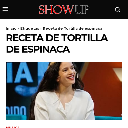
Inicio
Etiquetas
Receta de Tortilla de espinaca
RECETA DE TORTILLA
DE ESPINACA
wicG9ydHJhaXQiOiIyNiIsInBob25lIjoiMjgifQ==»
wbGF5IjoiIn0sImxhbmRzY2FwZSI6eyJtYXJnaW4tYm90dG9tIjoiMyIs
MUSICA