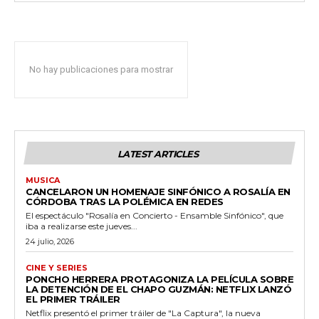
cG9ydHJhaXQiOiIxMSIsInBob25lIjoiMTIifQ==»
No hay publicaciones para mostrar
ZSI6IjExcHggMTNweCAxMHB4IiwicG9ydHJhaXQiOiI5cHggMTBweCI
LATEST ARTICLES
MUSICA
CANCELARON UN HOMENAJE SINFÓNICO A ROSALÍA EN
CÓRDOBA TRAS LA POLÉMICA EN REDES
El espectáculo "Rosalía en Concierto - Ensamble Sinfónico", que
iba a realizarse este jueves...
24 julio, 2026
CINE Y SERIES
PONCHO HERRERA PROTAGONIZA LA PELÍCULA SOBRE
LA DETENCIÓN DE EL CHAPO GUZMÁN: NETFLIX LANZÓ
EL PRIMER TRÁILER
Netflix presentó el primer tráiler de "La Captura", la nueva