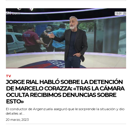
cG9ydHJhaXQiOiIxMSIsInBob25lIjoiMTIifQ==»
ZSI6IjExcHggMTNweCAxMHB4IiwicG9ydHJhaXQiOiI5cHggMTBweCI
TV
JORGE RIAL HABLÓ SOBRE LA DETENCIÓN
DE MARCELO CORAZZA: «TRAS LA CÁMARA
OCULTA RECIBIMOS DENUNCIAS SOBRE
ESTO»
El conductor de Argenzuela aseguró que le sorprende la situación y dio
detalles al...
20 marzo, 2023