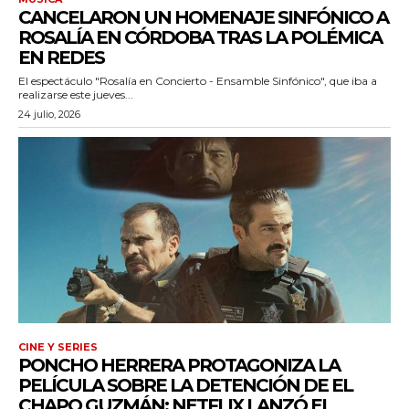
CANCELARON UN HOMENAJE SINFÓNICO A
ROSALÍA EN CÓRDOBA TRAS LA POLÉMICA
iwicG9ydHJhaXQiOiIxMCIsInBob25lIjoiMTEifQ==»
EN REDES
zcGxheSI6IiJ9LCJsYW5kc2NhcGUiOnsibWFyZ2luLWJvdHRvbSI6IjE1
El espectáculo "Rosalía en Concierto - Ensamble Sinfónico", que iba a
realizarse este jueves...
GF5IjoiIn19″
24 julio, 2026
cG9ydHJhaXQiOiIxMSIsInBob25lIjoiMTIifQ==»
SI6IjExcHggMTNweCAxMHB4IiwicG9ydHJhaXQiOiI5cHggMTBweCI
CINE Y SERIES
PONCHO HERRERA PROTAGONIZA LA
PELÍCULA SOBRE LA DETENCIÓN DE EL
CHAPO GUZMÁN: NETFLIX LANZÓ EL