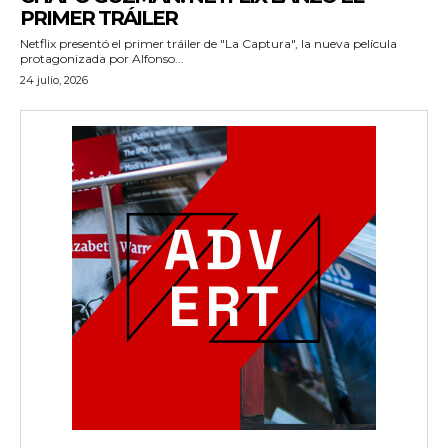
PRIMER TRÁILER
Netflix presentó el primer tráiler de "La Captura", la nueva película
protagonizada por Alfonso...
wicG9ydHJhaXQiOiIyNiIsInBob25lIjoiMjgifQ==»
24 julio, 2026
wbGF5IjoiIn0sImxhbmRzY2FwZSI6eyJtYXJnaW4tYm90dG9tIjoiMyIs
iwicG9ydHJhaXQiOiIxMCIsInBob25lIjoiMTEifQ==»
zcGxheSI6IiJ9LCJsYW5kc2NhcGUiOnsibWFyZ2luLWJvdHRvbSI6IjE1
GF5IjoiIn19″