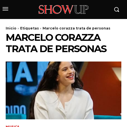
Inicio
Etiquetas
Marcelo corazza trata de personas
MARCELO CORAZZA
TRATA DE PERSONAS
wicG9ydHJhaXQiOiIyNiIsInBob25lIjoiMjgifQ==»
wbGF5IjoiIn0sImxhbmRzY2FwZSI6eyJtYXJnaW4tYm90dG9tIjoiMyIs
MUSICA