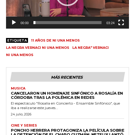
d
u
c
t
00:00
03:24
o
r
ETIQUETA
11 AÑOS DE NI UNA MENOS
d
LA NEGRA VERNACI NI UNA MENOS
LA NEGRA" VERNACI
e
NI UNA MENOS
v
í
d
MÁS RECIENTES
e
MUSICA
o
CANCELARON UN HOMENAJE SINFÓNICO A ROSALÍA EN
CÓRDOBA TRAS LA POLÉMICA EN REDES
El espectáculo "Rosalía en Concierto - Ensamble Sinfónico", que
iba a realizarse este jueves...
24 julio, 2026
CINE Y SERIES
PONCHO HERRERA PROTAGONIZA LA PELÍCULA SOBRE
LA DETENCIÓN DE EL CHAPO GUZMÁN: NETFLIX LANZÓ