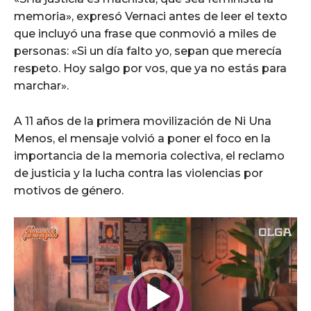
memoria», expresó Vernaci antes de leer el texto
cG9ydHJhaXQiOiIxMSIsInBob25lIjoiMTIifQ==»
que incluyó una frase que conmovió a miles de
personas: «Si un día falto yo, sepan que merecía
respeto. Hoy salgo por vos, que ya no estás para
marchar».
ZSI6IjExcHggMTNweCAxMHB4IiwicG9ydHJhaXQiOiI5cHggMTBweCI
A 11 años de la primera movilización de Ni Una
Menos, el mensaje volvió a poner el foco en la
importancia de la memoria colectiva, el reclamo
de justicia y la lucha contra las violencias por
motivos de género.
R
e
p
r
o