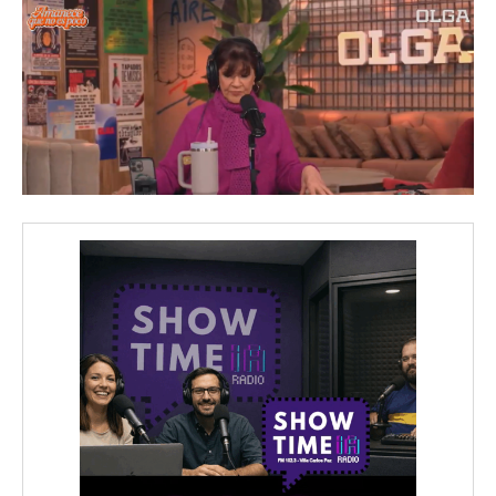
iwicG9ydHJhaXQiOiIxMCIsInBob25lIjoiMTEifQ==»
zcGxheSI6IiJ9LCJsYW5kc2NhcGUiOnsibWFyZ2luLWJvdHRvbSI6IjE1
GF5IjoiIn19″
cG9ydHJhaXQiOiIxMSIsInBob25lIjoiMTIifQ==»
SI6IjExcHggMTNweCAxMHB4IiwicG9ydHJhaXQiOiI5cHggMTBweCI