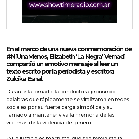
wicG9ydHJhaXQiOiIyNiIsInBob25lIjoiMjgifQ==»
wbGF5IjoiIn0sImxhbmRzY2FwZSI6eyJtYXJnaW4tYm90dG9tIjoiMyIs
En el marco de una nueva conmemoración de
#NiUnaMenos,
Elizabeth ‘La Negra’ Vernaci
compartió un emotivo mensaje al leer un
texto escrito por la periodista y escritora
Zuleika Esnal
.
Durante la jornada, la conductora pronunció
iwicG9ydHJhaXQiOiIxMCIsInBob25lIjoiMTEifQ==»
palabras que rápidamente se viralizaron en redes
sociales por su fuerte carga simbólica y su
zcGxheSI6IiJ9LCJsYW5kc2NhcGUiOnsibWFyZ2luLWJvdHRvbSI6IjE1
llamado a mantener viva la memoria de las
GF5IjoiIn19″
víctimas de la violencia de género.
«Si la justicia es machista, que sea feminista la