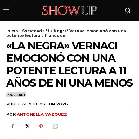
Inicio
Sociedad
"La Negra" Vernaci emocionó con una
potente lectura a 11 años de...
«LA NEGRA» VERNACI
EMOCIONÓ CON UNA
POTENTE LECTURA A 11
AÑOS DE NI UNA MENOS
wicG9ydHJhaXQiOiIyNiIsInBob25lIjoiMjgifQ==»
SOCIEDAD
PUBLICADA EL
03 JUN 2026
wbGF5IjoiIn0sImxhbmRzY2FwZSI6eyJtYXJnaW4tYm90dG9tIjoiMyIs
POR
ANTONELLA VAZQUEZ