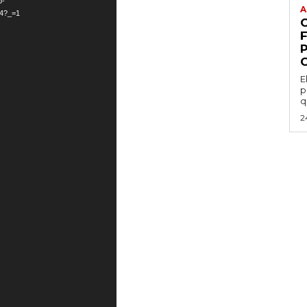
p-
A
p4?_=1
E
p
q
2