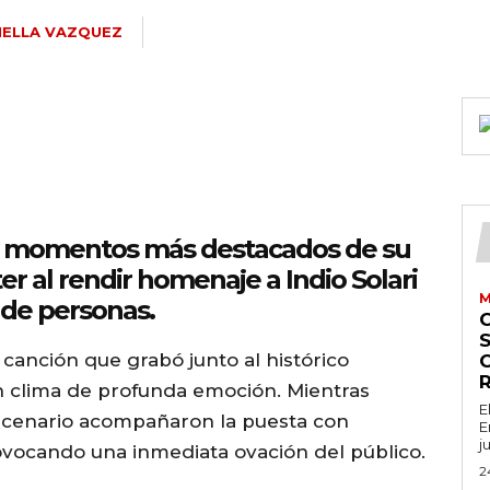
ELLA VAZQUEZ
joxMDE5LCJwb3J0cmFpdCI6eyJtYXJnaW4tYm90dG9tIjoiMTIiLCJka
W5kc2NhcGVfbWF4X3dpZHRoIjoxMTQwLCJsYW5kc2NhcGVfbWluX3dpZH
s momentos más destacados de su
er al rendir homenaje a Indio Solari
M
 de personas.
S
a canción que grabó junto al histórico
un clima de profunda emoción. Mientras
E
IDEwcHgifQ==»
escenario acompañaron la puesta con
E
j
ovocando una inmediata ovación del público.
2