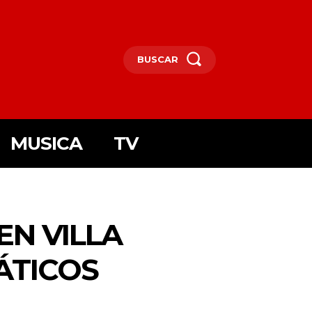
BUSCAR
MUSICA
TV
EN VILLA
ÁTICOS
I6MTAxOSwicG9ydHJhaXQiOnsibWFyZ2luLWJvdHRvbSI6IjIiLCJkaXN
F5IjoiIn0sInBvcnRyYWl0X21heF93aWR0aCI6MTAxOCwicG9ydHJhaXR