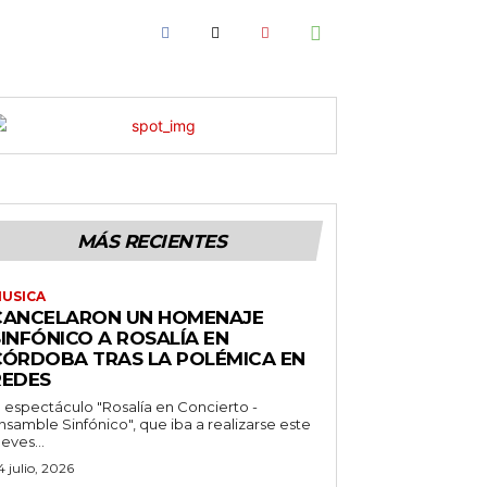
XNwbGF5IjoiIn0sInBvcnRyYWl0X21heF93aWR0aCI6MTAxOCwicG9ydH
RoIjoxMDE5LCJwb3J0cmFpdCI6eyJtYXJnaW4tYm90dG9tIjoiMTIiLC
MÁS RECIENTES
USICA
CANCELARON UN HOMENAJE
INFÓNICO A ROSALÍA EN
CÓRDOBA TRAS LA POLÉMICA EN
REDES
l espectáculo "Rosalía en Concierto -
nsamble Sinfónico", que iba a realizarse este
ueves...
4 julio, 2026