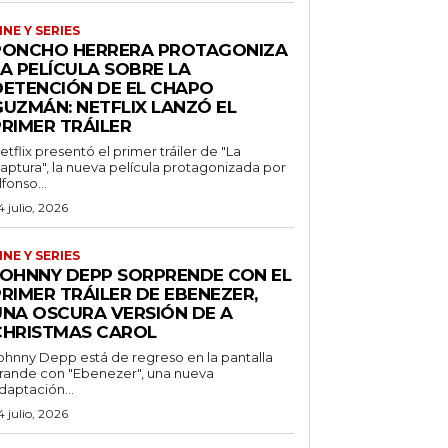
INE Y SERIES
PONCHO HERRERA PROTAGONIZA
A PELÍCULA SOBRE LA
DETENCIÓN DE EL CHAPO
GUZMÁN: NETFLIX LANZÓ EL
PRIMER TRÁILER
etflix presentó el primer tráiler de "La
aptura", la nueva película protagonizada por
lfonso...
4 julio, 2026
INE Y SERIES
JOHNNY DEPP SORPRENDE CON EL
RIMER TRÁILER DE EBENEZER,
UNA OSCURA VERSIÓN DE A
CHRISTMAS CAROL
ohnny Depp está de regreso en la pantalla
rande con "Ebenezer", una nueva
daptación...
4 julio, 2026