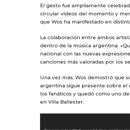
El gesto fue ampliamente celebra
circular videos del momento y men
que Wos ha manifestado en distinta
La colaboración entre ambos artist
dentro de la música argentina. «Qu
nacional con las nuevas expresione
canciones más valoradas por los s
Una vez más, Wos demostró que su v
argentina sigue presente sobre el
los fanáticos y quedó como uno d
en Villa Ballester.
R
Media error: Format(s) not supported or sourc
e