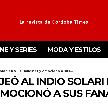
La revista de Córdoba Times
INE Y SERIES
MODA Y ESTILOS
ari en Villa Ballester y emocionó a sus...
Ó AL INDIO SOLARI 
EMOCIONÓ A SUS FAN
NjYXBlX21heF93aWR0aCI6MTE0MCwibGFuZHNjYXBlX21pbl93aWR0aC
TAxOSwicG9ydHJhaXQiOnsibWFyZ2luLWJvdHRvbSI6IjIiLCJkaXNwbG