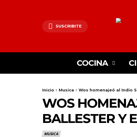
SUSCRIBITE
COCINA
C
Inicio
Musica
Wos homenajeó al Indio Sol
WOS HOMENAJE
25lIjoiMjgifQ==»
BALLESTER Y 
SI6eyJtYXJnaW4tYm90dG9tIjoiMyIsImRpc3BsYXkiOiIifSwibGFuZH
XBlX21heF93aWR0aCI6MTE0MCwibGFuZHNjYXBlX21pbl93aWR0aCI6M
MUSICA