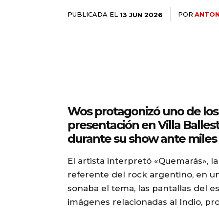
PUBLICADA EL
POR
ANTON
13 JUN 2026
25lIjoiMTEifQ==»
c2NhcGVfbWF4X3dpZHRoIjoxMTQwLCJsYW5kc2NhcGVfbWluX3dpZHRoI
GUiOnsibWFyZ2luLWJvdHRvbSI6IjE1IiwiZGlzcGxheSI6IiJ9LCJsY
Wos protagonizó uno de lo
presentación en Villa Ballest
durante su show ante miles
IjoiMTIifQ==»
El artista interpretó «Quemarás», l
referente del rock argentino, en 
wcHgifQ==»]
iwicG9ydHJhaXQiOiI5cHggMTBweCIsInBob25lIjoiMTFweCAxM3B4
sonaba el tema, las pantallas del 
imágenes relacionadas al Indio, pr