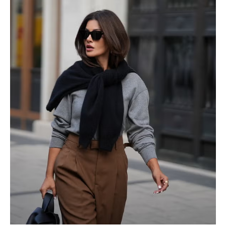
iwicG9ydHJhaXQiOiIxMCIsInBob25lIjoiMTEifQ==»
zcGxheSI6IiJ9LCJsYW5kc2NhcGUiOnsibWFyZ2luLWJvdHRvbSI6IjE1
GF5IjoiIn19″
cG9ydHJhaXQiOiIxMSIsInBob25lIjoiMTIifQ==»
SI6IjExcHggMTNweCAxMHB4IiwicG9ydHJhaXQiOiI5cHggMTBweCI