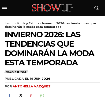
Inicio
Moda y Estilos
Invierno 2026: las tendencias que
dominarán la moda esta temporada
INVIERNO 2026: LAS
TENDENCIAS QUE
DOMINARÁN LA MODA
ESTA TEMPORADA
wicG9ydHJhaXQiOiIyNiIsInBob25lIjoiMjgifQ==»
MODA Y ESTILOS
PUBLICADA EL
19 JUN 2026
wbGF5IjoiIn0sImxhbmRzY2FwZSI6eyJtYXJnaW4tYm90dG9tIjoiMyIs
POR
ANTONELLA VAZQUEZ