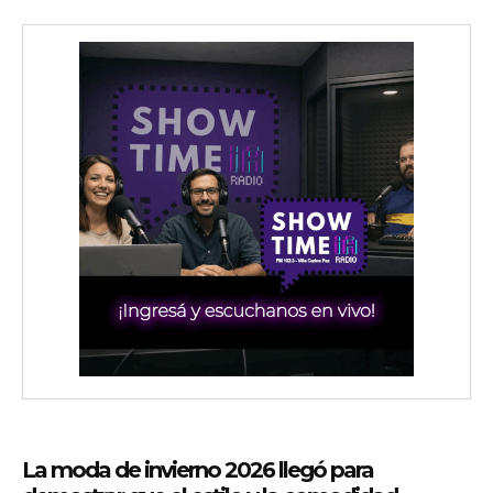
wicG9ydHJhaXQiOiIyNiIsInBob25lIjoiMjgifQ==»
wbGF5IjoiIn0sImxhbmRzY2FwZSI6eyJtYXJnaW4tYm90dG9tIjoiMyIs
iwicG9ydHJhaXQiOiIxMCIsInBob25lIjoiMTEifQ==»
zcGxheSI6IiJ9LCJsYW5kc2NhcGUiOnsibWFyZ2luLWJvdHRvbSI6IjE1
GF5IjoiIn19″
La moda de invierno 2026 llegó para