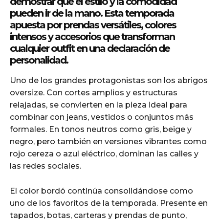
demostrar que el estilo y la comodidad
pueden ir de la mano. Esta temporada
cG9ydHJhaXQiOiIxMSIsInBob25lIjoiMTIifQ==»
apuesta por prendas versátiles, colores
intensos y accesorios que transforman
cualquier outfit en una declaración de
personalidad.
ZSI6IjExcHggMTNweCAxMHB4IiwicG9ydHJhaXQiOiI5cHggMTBweCI
Uno de los grandes protagonistas son los abrigos
oversize. Con cortes amplios y estructuras
relajadas, se convierten en la pieza ideal para
combinar con jeans, vestidos o conjuntos más
formales. En tonos neutros como gris, beige y
negro, pero también en versiones vibrantes como
rojo cereza o azul eléctrico, dominan las calles y
las redes sociales.
El color bordó continúa consolidándose como
uno de los favoritos de la temporada. Presente en
tapados, botas, carteras y prendas de punto,