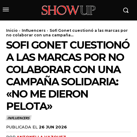
Inicio
Influencers
Sofi Gonet cuestionó a las marcas por
no colaborar con una campaña...
SOFI GONET CUESTIONÓ
A LAS MARCAS POR NO
COLABORAR CON UNA
CAMPAÑA SOLIDARIA:
wicG9ydHJhaXQiOiIyNiIsInBob25lIjoiMjgifQ==»
«NO ME DIERON
PELOTA»
wbGF5IjoiIn0sImxhbmRzY2FwZSI6eyJtYXJnaW4tYm90dG9tIjoiMyIs
INFLUENCERS
PUBLICADA EL
26 JUN 2026
POR
ANTONELLA VAZQUEZ