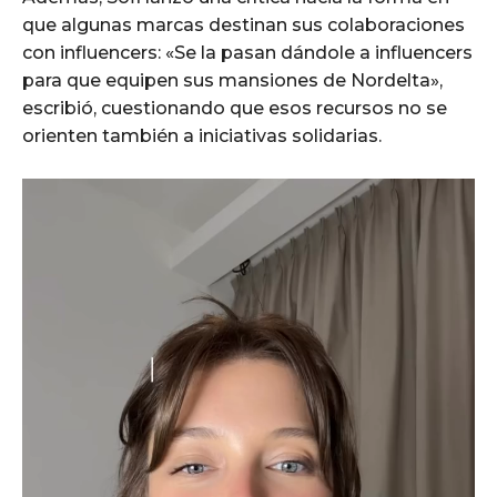
que algunas marcas destinan sus colaboraciones
con influencers: «Se la pasan dándole a influencers
para que equipen sus mansiones de Nordelta»,
escribió, cuestionando que esos recursos no se
orienten también a iniciativas solidarias.
R
e
p
r
o
d
u
c
t
o
r
d