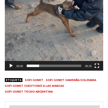
o
00:00
00:15
ETIQUETA
SOFI GONET
SOFI GONET CAMPAÑA SOLIDARIA
SOFI GONET CUESTIONÓ A LAS MARCAS
SOFI GONET TECHO ARGENTINA