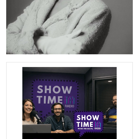
wicG9ydHJhaXQiOiIyNiIsInBob25lIjoiMjgifQ==»
wbGF5IjoiIn0sImxhbmRzY2FwZSI6eyJtYXJnaW4tYm90dG9tIjoiMyIs
iwicG9ydHJhaXQiOiIxMCIsInBob25lIjoiMTEifQ==»
zcGxheSI6IiJ9LCJsYW5kc2NhcGUiOnsibWFyZ2luLWJvdHRvbSI6IjE1
GF5IjoiIn19″