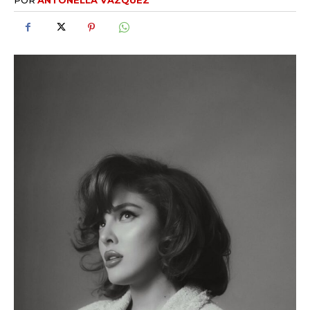
iwicG9ydHJhaXQiOiIxMCIsInBob25lIjoiMTEifQ==»
zcGxheSI6IiJ9LCJsYW5kc2NhcGUiOnsibWFyZ2luLWJvdHRvbSI6IjE1
GF5IjoiIn19″
cG9ydHJhaXQiOiIxMSIsInBob25lIjoiMTIifQ==»
SI6IjExcHggMTNweCAxMHB4IiwicG9ydHJhaXQiOiI5cHggMTBweCI