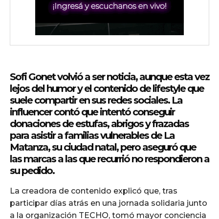
cG9ydHJhaXQiOiIxMSIsInBob25lIjoiMTIifQ==»
ZSI6IjExcHggMTNweCAxMHB4IiwicG9ydHJhaXQiOiI5cHggMTBweCI
Sofi Gonet volvió a ser noticia, aunque esta vez
lejos del humor y el contenido de lifestyle que
suele compartir en sus redes sociales. La
influencer contó que intentó conseguir
donaciones de estufas, abrigos y frazadas
para asistir a familias vulnerables de La
Matanza, su ciudad natal, pero aseguró que
las marcas a las que recurrió no respondieron a
su pedido.
La creadora de contenido explicó que, tras
participar días atrás en una jornada solidaria junto
a la organización TECHO, tomó mayor conciencia