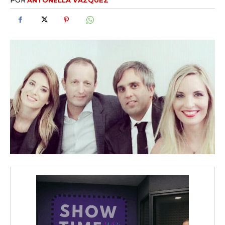
iwicG9ydHJhaXQiOiIxMCIsInBob25lIjoiMTEifQ==»
zcGxheSI6IiJ9LCJsYW5kc2NhcGUiOnsibWFyZ2luLWJvdHRvbSI6IjE1
GF5IjoiIn19″
cG9ydHJhaXQiOiIxMSIsInBob25lIjoiMTIifQ==»
SI6IjExcHggMTNweCAxMHB4IiwicG9ydHJhaXQiOiI5cHggMTBweCI