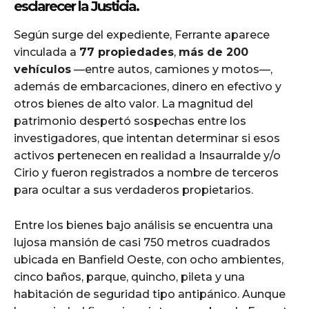
esclarecer la Justicia.
cG9ydHJhaXQiOiIxMSIsInBob25lIjoiMTIifQ==»
Según surge del expediente, Ferrante aparece
vinculada a
77 propiedades
,
más de 200
vehículos
—entre autos, camiones y motos—,
además de embarcaciones, dinero en efectivo y
ZSI6IjExcHggMTNweCAxMHB4IiwicG9ydHJhaXQiOiI5cHggMTBweCI
otros bienes de alto valor. La magnitud del
patrimonio despertó sospechas entre los
investigadores, que intentan determinar si esos
activos pertenecen en realidad a Insaurralde y/o
Cirio y fueron registrados a nombre de terceros
para ocultar a sus verdaderos propietarios.
Entre los bienes bajo análisis se encuentra una
lujosa mansión de casi 750 metros cuadrados
ubicada en Banfield Oeste, con ocho ambientes,
cinco baños, parque, quincho, pileta y una
habitación de seguridad tipo antipánico. Aunque