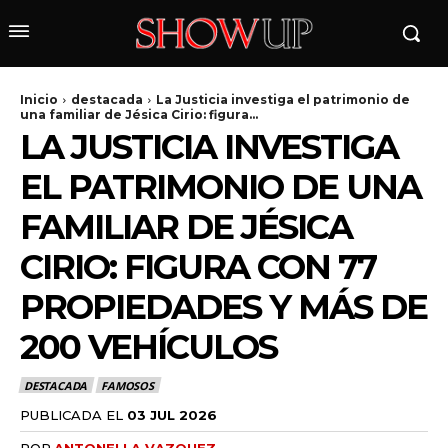
Inicio
destacada
La Justicia investiga el patrimonio de
una familiar de Jésica Cirio: figura...
LA JUSTICIA INVESTIGA
EL PATRIMONIO DE UNA
FAMILIAR DE JÉSICA
CIRIO: FIGURA CON 77
wicG9ydHJhaXQiOiIyNiIsInBob25lIjoiMjgifQ==»
PROPIEDADES Y MÁS DE
200 VEHÍCULOS
wbGF5IjoiIn0sImxhbmRzY2FwZSI6eyJtYXJnaW4tYm90dG9tIjoiMyIs
DESTACADA
FAMOSOS
PUBLICADA EL
03 JUL 2026
POR
ANTONELLA VAZQUEZ