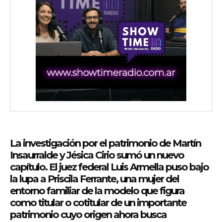
wicG9ydHJhaXQiOiIyNiIsInBob25lIjoiMjgifQ==»
wbGF5IjoiIn0sImxhbmRzY2FwZSI6eyJtYXJnaW4tYm90dG9tIjoiMyIs
La investigación por el patrimonio de Martín
iwicG9ydHJhaXQiOiIxMCIsInBob25lIjoiMTEifQ==»
Insaurralde y Jésica Cirio sumó un nuevo
capítulo. El juez federal Luis Armella puso bajo
zcGxheSI6IiJ9LCJsYW5kc2NhcGUiOnsibWFyZ2luLWJvdHRvbSI6IjE1
la lupa a Priscila Ferrante, una mujer del
entorno familiar de la modelo que figura
GF5IjoiIn19″
como titular o cotitular de un importante
patrimonio cuyo origen ahora busca