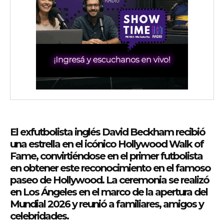
wicG9ydHJhaXQiOiIyNiIsInBob25lIjoiMjgifQ==»
wbGF5IjoiIn0sImxhbmRzY2FwZSI6eyJtYXJnaW4tYm90dG9tIjoiMyIs
El exfutbolista inglés
David Beckham
recibió
una estrella en el icónico
Hollywood Walk of
iwicG9ydHJhaXQiOiIxMCIsInBob25lIjoiMTEifQ==»
Fame
, convirtiéndose en el primer futbolista
en obtener este reconocimiento en el famoso
zcGxheSI6IiJ9LCJsYW5kc2NhcGUiOnsibWFyZ2luLWJvdHRvbSI6IjE1
paseo de Hollywood. La ceremonia se realizó
en Los Ángeles en el marco de la apertura del
GF5IjoiIn19″
Mundial 2026 y reunió a familiares, amigos y
celebridades.