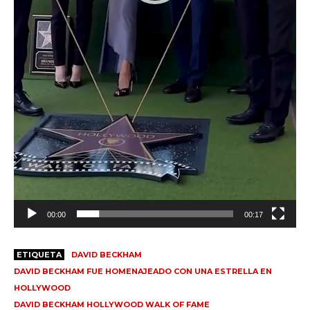
e
o
00:00
00:17
ETIQUETA
DAVID BECKHAM
DAVID BECKHAM FUE HOMENAJEADO CON UNA ESTRELLA EN
HOLLYWOOD
DAVID BECKHAM HOLLYWOOD WALK OF FAME