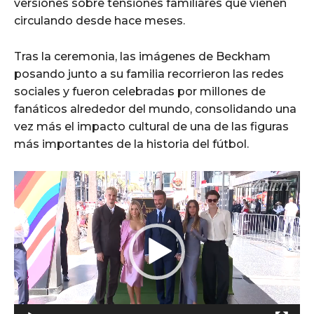
versiones sobre tensiones familiares que vienen
circulando desde hace meses.
Tras la ceremonia, las imágenes de Beckham
posando junto a su familia recorrieron las redes
sociales y fueron celebradas por millones de
fanáticos alrededor del mundo, consolidando una
vez más el impacto cultural de una de las figuras
más importantes de la historia del fútbol.
R
e
p
r
o
d
u
c