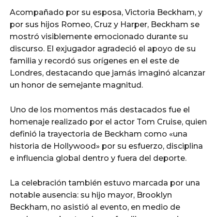
Acompañado por su esposa,
Victoria Beckham
, y
cG9ydHJhaXQiOiIxMSIsInBob25lIjoiMTIifQ==»
por sus hijos Romeo, Cruz y Harper, Beckham se
mostró visiblemente emocionado durante su
discurso. El exjugador agradeció el apoyo de su
familia y recordó sus orígenes en el este de
ZSI6IjExcHggMTNweCAxMHB4IiwicG9ydHJhaXQiOiI5cHggMTBweCI
Londres, destacando que jamás imaginó alcanzar
un honor de semejante magnitud.
Uno de los momentos más destacados fue el
homenaje realizado por el actor
Tom Cruise
, quien
definió la trayectoria de Beckham como «una
historia de Hollywood» por su esfuerzo, disciplina
e influencia global dentro y fuera del deporte.
La celebración también estuvo marcada por una
notable ausencia: su hijo mayor,
Brooklyn
Beckham
, no asistió al evento, en medio de