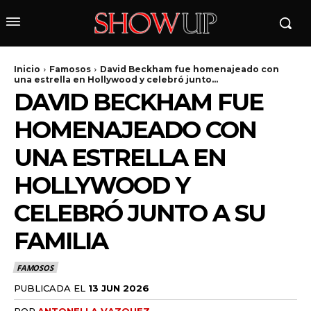
Inicio
Famosos
David Beckham fue homenajeado con
una estrella en Hollywood y celebró junto...
DAVID BECKHAM FUE
HOMENAJEADO CON
UNA ESTRELLA EN
HOLLYWOOD Y
wicG9ydHJhaXQiOiIyNiIsInBob25lIjoiMjgifQ==»
CELEBRÓ JUNTO A SU
FAMILIA
wbGF5IjoiIn0sImxhbmRzY2FwZSI6eyJtYXJnaW4tYm90dG9tIjoiMyIs
FAMOSOS
PUBLICADA EL
13 JUN 2026
POR
ANTONELLA VAZQUEZ