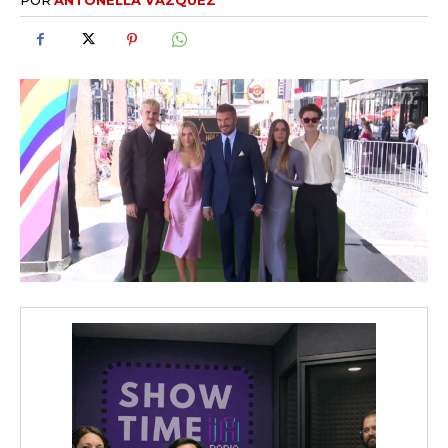
iwicG9ydHJhaXQiOiIxMCIsInBob25lIjoiMTEifQ==»
zcGxheSI6IiJ9LCJsYW5kc2NhcGUiOnsibWFyZ2luLWJvdHRvbSI6IjE1
GF5IjoiIn19″
cG9ydHJhaXQiOiIxMSIsInBob25lIjoiMTIifQ==»
SI6IjExcHggMTNweCAxMHB4IiwicG9ydHJhaXQiOiI5cHggMTBweCI