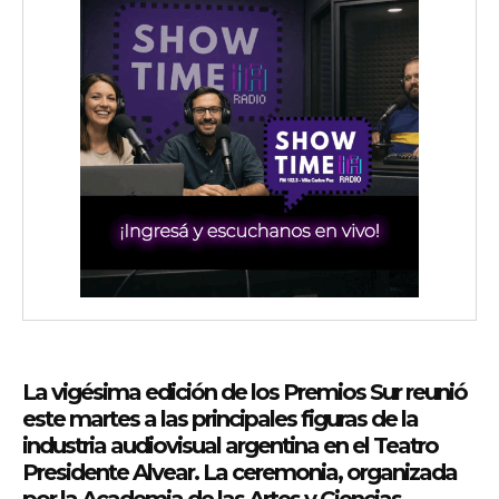
wicG9ydHJhaXQiOiIyNiIsInBob25lIjoiMjgifQ==»
wbGF5IjoiIn0sImxhbmRzY2FwZSI6eyJtYXJnaW4tYm90dG9tIjoiMyIs
iwicG9ydHJhaXQiOiIxMCIsInBob25lIjoiMTEifQ==»
zcGxheSI6IiJ9LCJsYW5kc2NhcGUiOnsibWFyZ2luLWJvdHRvbSI6IjE1
La vigésima edición de los Premios Sur reunió
este martes a las principales figuras de la
GF5IjoiIn19″
industria audiovisual argentina en el Teatro
Presidente Alvear. La ceremonia, organizada
por la Academia de las Artes y Ciencias