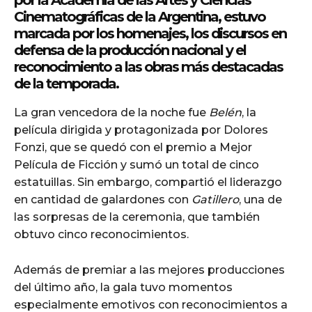
Cinematográficas de la Argentina, estuvo
marcada por los homenajes, los discursos en
cG9ydHJhaXQiOiIxMSIsInBob25lIjoiMTIifQ==»
defensa de la producción nacional y el
reconocimiento a las obras más destacadas
de la temporada.
ZSI6IjExcHggMTNweCAxMHB4IiwicG9ydHJhaXQiOiI5cHggMTBweCI
La gran vencedora de la noche fue
Belén
, la
película dirigida y protagonizada por
Dolores
Fonzi
, que se quedó con el premio a Mejor
Película de Ficción y sumó un total de cinco
estatuillas. Sin embargo, compartió el liderazgo
en cantidad de galardones con
Gatillero
, una de
las sorpresas de la ceremonia, que también
obtuvo cinco reconocimientos.
Además de premiar a las mejores producciones
del último año, la gala tuvo momentos
especialmente emotivos con reconocimientos a