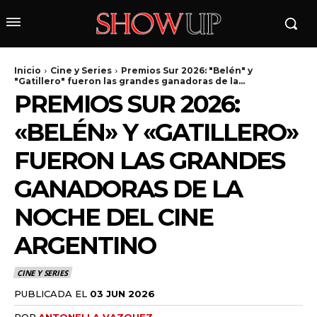
Inicio
Cine y Series
Premios Sur 2026: "Belén" y
"Gatillero" fueron las grandes ganadoras de la...
PREMIOS SUR 2026:
«BELÉN» Y «GATILLERO»
FUERON LAS GRANDES
GANADORAS DE LA
wicG9ydHJhaXQiOiIyNiIsInBob25lIjoiMjgifQ==»
NOCHE DEL CINE
ARGENTINO
wbGF5IjoiIn0sImxhbmRzY2FwZSI6eyJtYXJnaW4tYm90dG9tIjoiMyIs
CINE Y SERIES
PUBLICADA EL
03 JUN 2026
POR
ANTONELLA VAZQUEZ