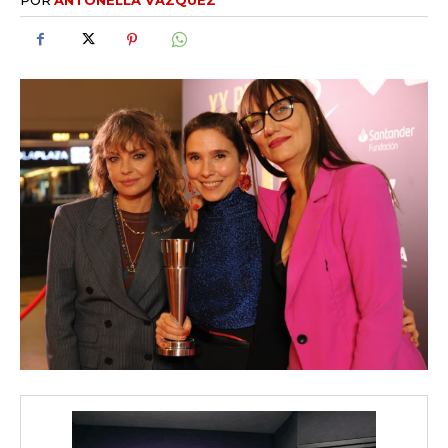
iwicG9ydHJhaXQiOiIxMCIsInBob25lIjoiMTEifQ==»
zcGxheSI6IiJ9LCJsYW5kc2NhcGUiOnsibWFyZ2luLWJvdHRvbSI6IjE1
GF5IjoiIn19″
cG9ydHJhaXQiOiIxMSIsInBob25lIjoiMTIifQ==»
SI6IjExcHggMTNweCAxMHB4IiwicG9ydHJhaXQiOiI5cHggMTBweCI