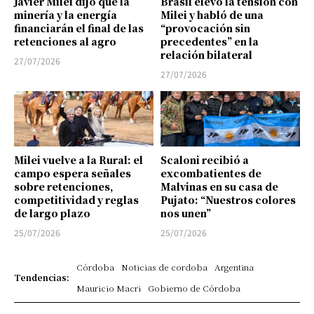
Javier Milei dijo que la
Brasil elevó la tensión con
minería y la energía
Milei y habló de una
financiarán el final de las
“provocación sin
retenciones al agro
precedentes” en la
relación bilateral
27/07/2026
27/07/2026
Milei vuelve a la Rural: el
Scaloni recibió a
campo espera señales
excombatientes de
sobre retenciones,
Malvinas en su casa de
competitividad y reglas
Pujato: “Nuestros colores
de largo plazo
nos unen”
25/07/2026
25/07/2026
Córdoba
Noticias de cordoba
Argentina
Tendencias:
Mauricio Macri
Gobierno de Córdoba