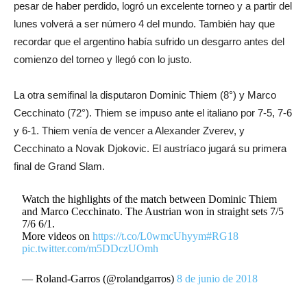
pesar de haber perdido, logró un excelente torneo y a partir del
lunes volverá a ser número 4 del mundo. También hay que
recordar que el argentino había sufrido un desgarro antes del
comienzo del torneo y llegó con lo justo.
La otra semifinal la disputaron Dominic Thiem (8°) y Marco
Cecchinato (72°). Thiem se impuso ante el italiano por 7-5, 7-6
y 6-1. Thiem venía de vencer a Alexander Zverev, y
Cecchinato a Novak Djokovic. El austríaco jugará su primera
final de Grand Slam.
Watch the highlights of the match between Dominic Thiem
and Marco Cecchinato. The Austrian won in straight sets 7/5
7/6 6/1.
More videos on
https://t.co/L0wmcUhyym
#RG18
pic.twitter.com/m5DDczUOmh
— Roland-Garros (@rolandgarros)
8 de junio de 2018