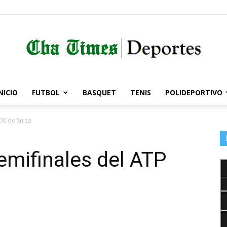
NICIO
FUTBOL
BASQUET
TENIS
POLIDEPORTIVO
Córdoba
00 de Suiza
emifinales del ATP
Times