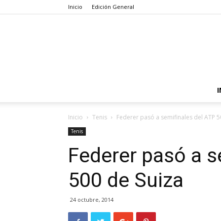
Inicio
Edición General
I
Inicio
Tenis
Federer pasó a semifinales del ATP 5
Tenis
Federer pasó a s
500 de Suiza
24 octubre, 2014