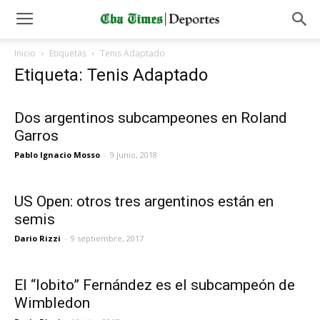
Inicio
Etiquetas
Tenis Adaptado
Etiqueta: Tenis Adaptado
Dos argentinos subcampeones en Roland
Garros
Pablo Ignacio Mosso
-
9 junio, 2018
US Open: otros tres argentinos están en
semis
Dario Rizzi
-
9 septiembre, 2017
El “lobito” Fernández es el subcampeón de
Wimbledon