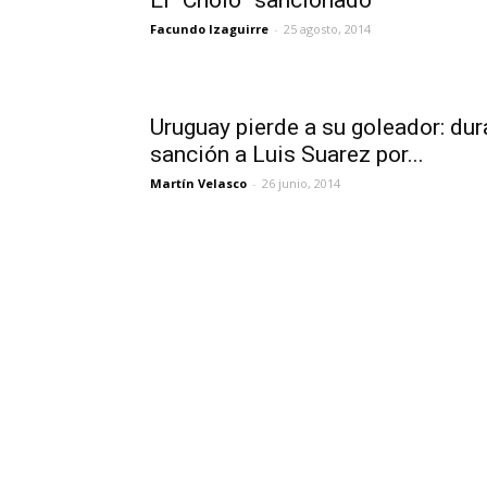
El “Cholo” sancionado
Facundo Izaguirre
-
25 agosto, 2014
Uruguay pierde a su goleador: dur
sanción a Luis Suarez por...
Martín Velasco
-
26 junio, 2014