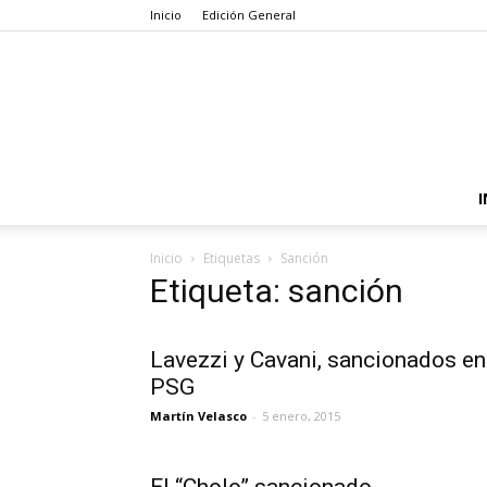
Inicio
Edición General
I
Inicio
Etiquetas
Sanción
Etiqueta: sanción
Lavezzi y Cavani, sancionados en
PSG
Martín Velasco
-
5 enero, 2015