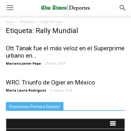
Inicio
Etiquetas
Rally Mundial
Etiqueta: Rally Mundial
Ott Tänak fue el más veloz en el Superprime
urbano en...
Mariano Javier Pepa
-
25 abril, 2019
WRC: Triunfo de Ogier en México
Maria Laura Rodriguez
-
9 marzo, 2014
Posiciones Primera Division