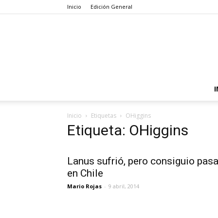
Inicio
Edición General
I
Inicio
Etiquetas
OHiggins
Etiqueta: OHiggins
Lanus sufrió, pero consiguio pasa
en Chile
Mario Rojas
-
9 abril, 2014