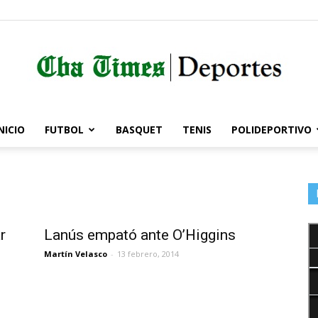
NICIO
FUTBOL
BASQUET
TENIS
POLIDEPORTIVO
Córdoba
Times
r
Lanús empató ante O’Higgins
Martín Velasco
-
13 febrero, 2014