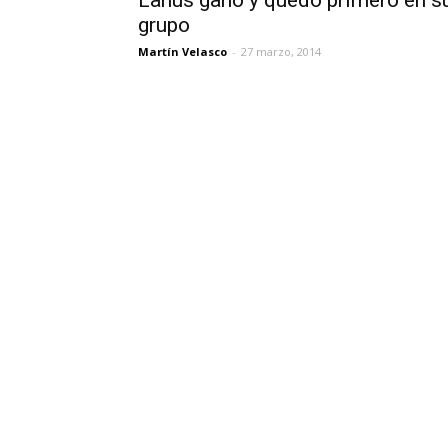
Lanús ganó y quedó primero en s
grupo
Martín Velasco
-
27 marzo, 2014