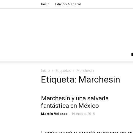
Inicio
Edición General
I
Inicio
Etiquetas
Marchesin
Etiqueta: Marchesin
Marchesín y una salvada
fantástica en México
Martín Velasco
-
19 enero, 2015