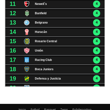
Inicio
Futbol
Basquet
Tenis
Polideportivo