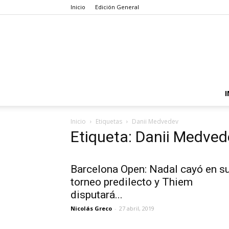
Inicio
Edición General
I
Inicio
Etiquetas
Danii Medvedev
Etiqueta: Danii Medved
Barcelona Open: Nadal cayó en s
torneo predilecto y Thiem
disputará...
Nicolás Greco
-
27 abril, 2019