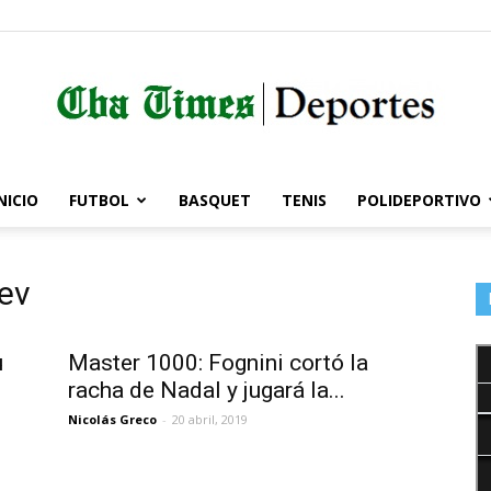
NICIO
FUTBOL
BASQUET
TENIS
POLIDEPORTIVO
Córdoba
ev
Times
u
Master 1000: Fognini cortó la
racha de Nadal y jugará la...
Nicolás Greco
-
20 abril, 2019