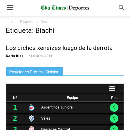
Inicio
Etiquetas
Biachi
Etiqueta: Biachi
Los dichos xeneizes luego de la derrota
Dario Rizzi
-
31 marzo, 2014
Posiciones Primera Division