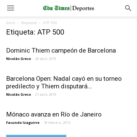
Inicio
Etiquetas
ATP 500
Etiqueta: ATP 500
Dominic Thiem campeón de Barcelona
Nicolás Greco
-
28 abril, 2019
Barcelona Open: Nadal cayó en su torneo
predilecto y Thiem disputará...
Nicolás Greco
-
27 abril, 2019
Mónaco avanza en Río de Janeiro
Facundo Izaguirre
-
18 febrero, 2015