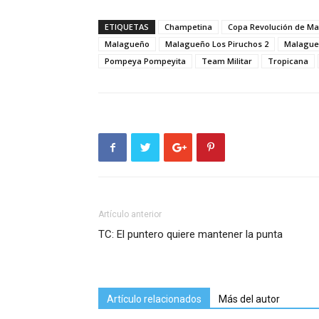
ETIQUETAS
Champetina
Copa Revolución de M
Malagueño
Malagueño Los Piruchos 2
Malague
Pompeya Pompeyita
Team Militar
Tropicana
Artículo anterior
TC: El puntero quiere mantener la punta
Artículo relacionados
Más del autor