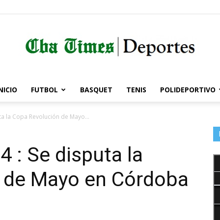
NICIO
FUTBOL
BASQUET
TENIS
POLIDEPORTIVO
Córdoba
ta la Copa Revolución de Mayo...
 : Se disputa la
Times
 de Mayo en Córdoba