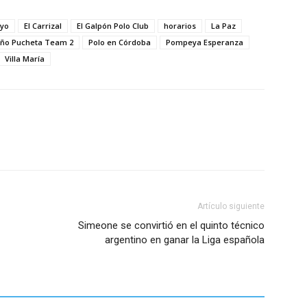
ayo
El Carrizal
El Galpón Polo Club
horarios
La Paz
ño Pucheta Team 2
Polo en Córdoba
Pompeya Esperanza
Villa María
Artículo siguiente
Simeone se convirtió en el quinto técnico
argentino en ganar la Liga española