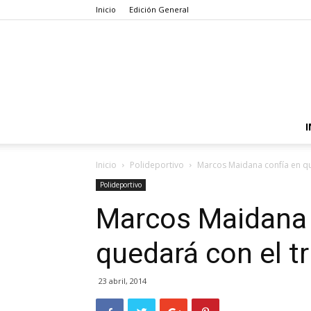
Inicio
Edición General
I
Inicio
Polideportivo
Marcos Maidana confía en que
Polideportivo
Marcos Maidana 
quedará con el t
23 abril, 2014