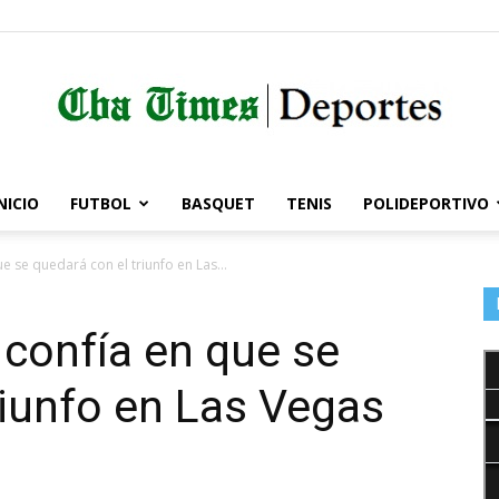
NICIO
FUTBOL
BASQUET
TENIS
POLIDEPORTIVO
Córdoba
 se quedará con el triunfo en Las...
confía en que se
Times
riunfo en Las Vegas