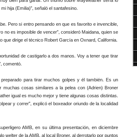
y bien para ganar. Un triunfo sobre Mayweather sería lo
i hija (Emilia)”, señaló el santafesino.
e. Pero si entro pensando en que es favorito e invencible,
ro no es imposible de vencer”, consideró Maidana, quien se
 que dirige el técnico Robert García en Oxnard, California.
oportunidad de castigarlo a dos manos. Voy a tener que tirar
”, comentó.
 preparado para tirar muchos golpes y él también. Es un
 muchas cosas similares a la pelea con (Adrien) Broner
ather igual es mucho mejor y tiene algunas cosas distintas.
pear y correr”, explicó el boxeador oriundo de la localidad
uperligero AMB, en su última presentación, en diciembre
lo welter de la AMB, al local Broner, al derrotarlo por puntos