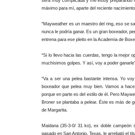
será muy complicada y me estoy preparando mu
máximo para mí, aparte del reciente nacimiento m
“Mayweather es un maestro del ring, eso se sab
nunca le podría ganar. Es un gran boxeador, pe
entrena para ese pleito en la Academia de Boxeo
“Si lo llevo hacia las cuerdas, tengo la mejor 
muchísimos golpes. Y así, voy a poder ganarle
“Va a ser una pelea bastante intensa. Yo voy
boxeador que pelea muy bien. Vamos a hacer
porque en parte es del estilo de él. Pero Maywe
Broner se plantaba a pelear. Éste es más de gol
de Margarita.
Maidana (35-3-0/ 31 ko), ex doble campeón s
pasado en San Antonio, Texas, le arrebató el títu