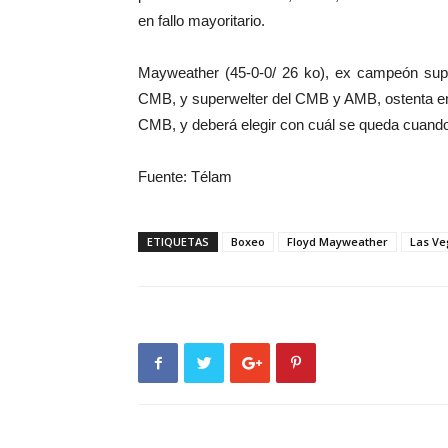
en fallo mayoritario.
Mayweather (45-0-0/ 26 ko), ex campeón super
CMB, y superwelter del CMB y AMB, ostenta en l
CMB, y deberá elegir con cuál se queda cuando
Fuente: Télam
ETIQUETAS
Boxeo
Floyd Mayweather
Las Ve