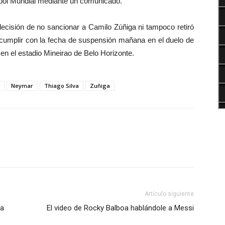
tbol Mundial mediante un comunicado.
decisión de no sancionar a Camilo Zúñiga ni tampoco retiró
rá cumplir con la fecha de suspensión mañana en el duelo de
en el estadio Mineirao de Belo Horizonte.
Neymar
Thiago Silva
Zuñiga
Artículo siguiente
 a
El video de Rocky Balboa hablándole a Messi