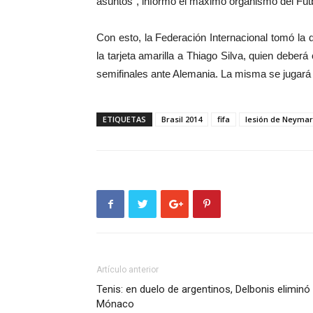
asuntos”, informó el máximo organismo del Fú
Con esto, la Federación Internacional tomó la 
la tarjeta amarilla a Thiago Silva, quien debe
semifinales ante Alemania. La misma se jugará 
ETIQUETAS
Brasil 2014
fifa
lesión de Neymar
Artículo anterior
Tenis: en duelo de argentinos, Delbonis eliminó
Mónaco