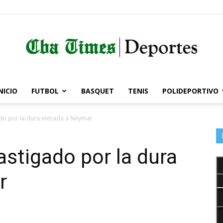
NICIO
FUTBOL
BASQUET
TENIS
POLIDEPORTIVO
Córdoba
ado por la dura entrada a Neymar
astigado por la dura
Times
r