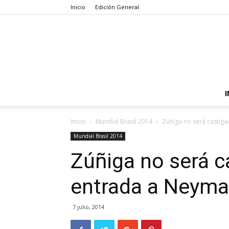
Inicio
Edición General
I
Inicio
Mundial Brasil 2014
Zúñiga no será castig
Mundial Brasil 2014
Zúñiga no será c
entrada a Neyma
7 julio, 2014