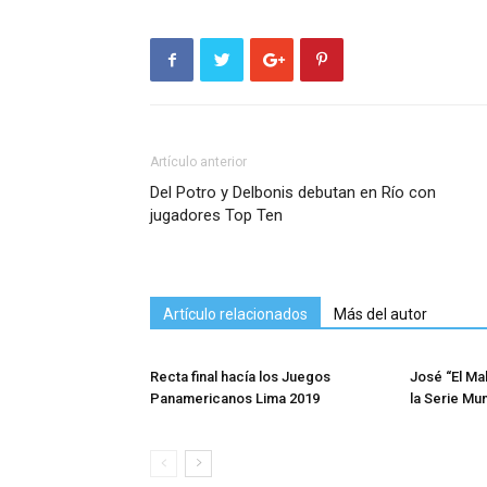
Artículo anterior
Del Potro y Delbonis debutan en Río con
jugadores Top Ten
Artículo relacionados
Más del autor
Recta final hacía los Juegos
José “El Ma
Panamericanos Lima 2019
la Serie Mu