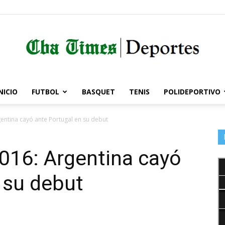
NICIO
FUTBOL
BASQUET
TENIS
POLIDEPORTIVO
Córdoba
entina cayó ante Portugal en su debut
016: Argentina cayó
Times
 su debut