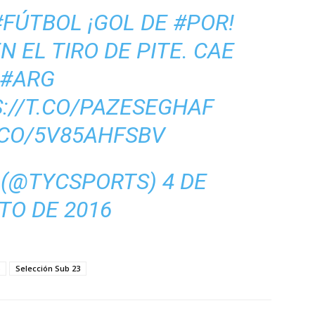
#FÚTBOL
¡GOL DE
#POR
!
N EL TIRO DE PITE. CAE
#ARG
://T.CO/PAZESEGHAF
.CO/5V85AHFSBV
 (@TYCSPORTS)
4 DE
TO DE 2016
Selección Sub 23