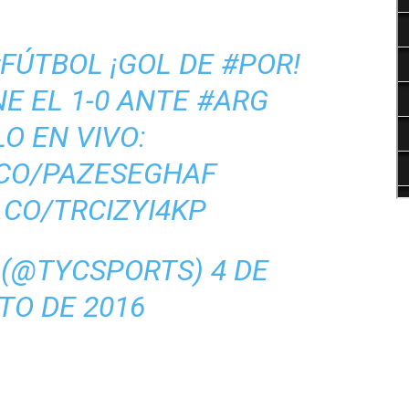
FÚTBOL
¡GOL DE
#POR
!
E EL 1-0 ANTE
#ARG
O EN VIVO:
.CO/PAZESEGHAF
.CO/TRCIZYI4KP
 (@TYCSPORTS)
4 DE
TO DE 2016