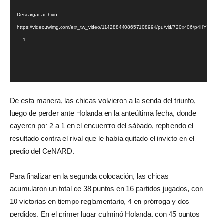
vídeo
Descargar archivo:
https://video.twimg.com/ext_tw_video/1142884408657108994/pu/vid/720x406/p4HY4S
_=1
De esta manera, las chicas volvieron a la senda del triunfo,
luego de perder ante Holanda en la anteúltima fecha, donde
cayeron por 2 a 1 en el encuentro del sábado, repitiendo el
resultado contra el rival que le había quitado el invicto en el
predio del CeNARD.
Para finalizar en la segunda colocación, las chicas
acumularon un total de 38 puntos en 16 partidos jugados, con
10 victorias en tiempo reglamentario, 4 en prórroga y dos
perdidos. En el primer lugar culminó Holanda, con 45 puntos