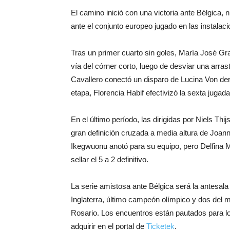
El camino inició con una victoria ante Bélgica,
ante el conjunto europeo jugado en las instala
Tras un primer cuarto sin goles, María José Gran
vía del córner corto, luego de desviar una arra
Cavallero conectó un disparo de Lucina Von der 
etapa, Florencia Habif efectivizó la sexta jugada 
En el último período, las dirigidas por Niels T
gran definición cruzada a media altura de Joa
Ikegwuonu anotó para su equipo, pero Delfina Me
sellar el 5 a 2 definitivo.
La serie amistosa ante Bélgica será la antesal
Inglaterra, último campeón olímpico y dos del 
Rosario. Los encuentros están pautados para lo
adquirir en el portal de
Ticketek
.