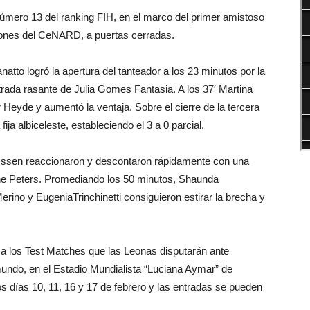
 número 13 del ranking FIH, en el marco del primer amistoso
ciones del CeNARD, a puertas cerradas.
atto logró la apertura del tanteador a los 23 minutos por la
strada rasante de Julia Gomes Fantasia. A los 37′ Martina
Heyde y aumentó la ventaja. Sobre el cierre de la tercera
fija albiceleste, estableciendo el 3 a 0 parcial.
hijsssen reaccionaron y descontaron rápidamente con una
nne Peters. Promediando los 50 minutos, Shaunda
rino y EugeniaTrinchinetti consiguieron estirar la brecha y
a a los Test Matches que las Leonas disputarán ante
mundo, en el Estadio Mundialista “Luciana Aymar” de
s días 10, 11, 16 y 17 de febrero y las entradas se pueden