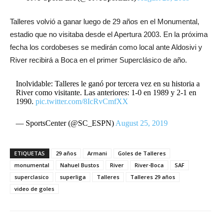
Talleres volvió a ganar luego de 29 años en el Monumental,
estadio que no visitaba desde el Apertura 2003. En la próxima
fecha los cordobeses se medirán como local ante Aldosivi y
River recibirá a Boca en el primer Superclásico de año.
Inolvidable: Talleres le ganó por tercera vez en su historia a
River como visitante. Las anteriores: 1-0 en 1989 y 2-1 en
1990.
pic.twitter.com/8IcRvCmfXX
— SportsCenter (@SC_ESPN)
August 25, 2019
ETIQUETAS
29 años
Armani
Goles de Talleres
monumental
Nahuel Bustos
River
River-Boca
SAF
superclasico
superliga
Talleres
Talleres 29 años
video de goles