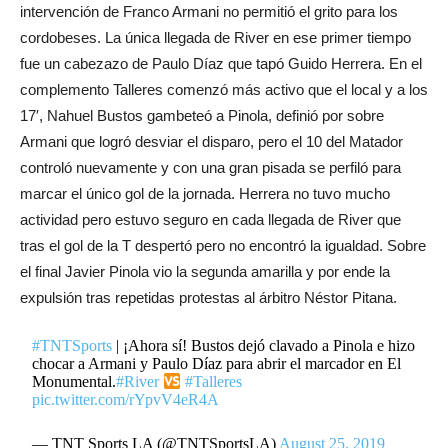
intervención de Franco Armani no permitió el grito para los
cordobeses. La única llegada de River en ese primer tiempo
fue un cabezazo de Paulo Díaz que tapó Guido Herrera. En el
complemento Talleres comenzó más activo que el local y a los
17′, Nahuel Bustos gambeteó a Pinola, definió por sobre
Armani que logró desviar el disparo, pero el 10 del Matador
controló nuevamente y con una gran pisada se perfiló para
marcar el único gol de la jornada. Herrera no tuvo mucho
actividad pero estuvo seguro en cada llegada de River que
tras el gol de la T despertó pero no encontró la igualdad. Sobre
el final Javier Pinola vio la segunda amarilla y por ende la
expulsión tras repetidas protestas al árbitro Néstor Pitana.
#TNTSports
| ¡Ahora sí! Bustos dejó clavado a Pinola e hizo
chocar a Armani y Paulo Díaz para abrir el marcador en El
Monumental.
#River
#Talleres
pic.twitter.com/rYpvV4eR4A
— TNT Sports LA (@TNTSportsLA)
August 25, 2019