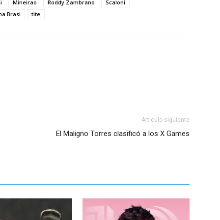
i
Mineirao
Roddy Zambrano
Scaloni
na Brasi
tite
Artículo siguiente
El Maligno Torres clasificó a los X Games