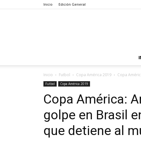
Inicio
Edición General
I
Inicio
Futbol
Copa América 2019
Copa América:
Futbol
Copa América 2019
Copa América: Ar
golpe en Brasil 
que detiene al 