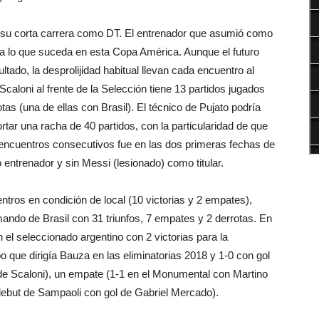
 en su corta carrera como DT. El entrenador que asumió como
 a lo que suceda en esta Copa América. Aunque el futuro
ltado, la desprolijidad habitual llevan cada encuentro al
Scaloni al frente de la Selección tiene 13 partidos jugados
tas (una de ellas con Brasil). El técnico de Pujato podría
 cortar una racha de 40 partidos, con la particularidad de que
 encuentros consecutivos fue en las dos primeras fechas de
entrenador y sin Messi (lesionado) como titular.
ntros en condición de local (10 victorias y 2 empates),
 mando de Brasil con 31 triunfos, 7 empates y 2 derrotas. En
n el seleccionado argentino con 2 victorias para la
o que dirigía Bauza en las eliminatorias 2018 y 1-0 con gol
o de Scaloni), un empate (1-1 en el Monumental con Martino
 debut de Sampaoli con gol de Gabriel Mercado).