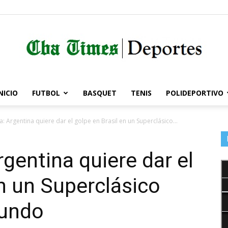
NICIO
FUTBOL
BASQUET
TENIS
POLIDEPORTIVO
Córdoba
 Argentina quiere dar el golpe en Brasil en un Superclásico...
gentina quiere dar el
Times
en un Superclásico
mundo