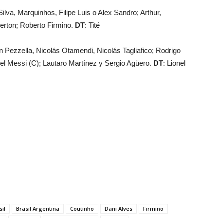
ilva, Marquinhos, Filipe Luis o Alex Sandro; Arthur,
erton; Roberto Firmino.
DT
: Tité
 Pezzella, Nicolás Otamendi, Nicolás Tagliafico; Rodrigo
l Messi (C); Lautaro Martínez y Sergio Agüero.
DT
: Lionel
sil
Brasil Argentina
Coutinho
Dani Alves
Firmino