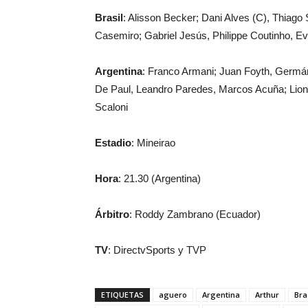
Brasil
: Alisson Becker; Dani Alves (C), Thiago S
Casemiro; Gabriel Jesús, Philippe Coutinho, Ev
Argentina
: Franco Armani; Juan Foyth, Germán
De Paul, Leandro Paredes, Marcos Acuña; Lione
Scaloni
Estadio
: Mineirao
Hora
: 21.30 (Argentina)
Árbitro
: Roddy Zambrano (Ecuador)
TV
: DirectvSports y TVP
ETIQUETAS
aguero
Argentina
Arthur
Bra