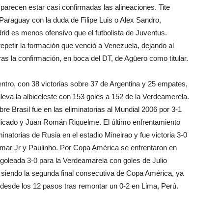
arecen estar casi confirmadas las alineaciones. Tite
 Paraguay con la duda de Filipe Luis o Alex Sandro,
drid es menos ofensivo que el futbolista de Juventus.
 repetir la formación que venció a Venezuela, dejando al
ras la confirmación, en boca del DT, de Agüero como titular.
cuentro, con 38 victorias sobre 37 de Argentina y 25 empates,
lleva la albiceleste con 153 goles a 152 de la Verdeamerela.
obre Brasil fue en las eliminatorias al Mundial 2006 por 3-1
licado y Juan Román Riquelme. El último enfrentamiento
minatorias de Rusia en el estadio Mineirao y fue victoria 3-0
ymar Jr y Paulinho. Por Copa América se enfrentaron en
 goleada 3-0 para la Verdeamarela con goles de Julio
, siendo la segunda final consecutiva de Copa América, ya
o desde los 12 pasos tras remontar un 0-2 en Lima, Perú.