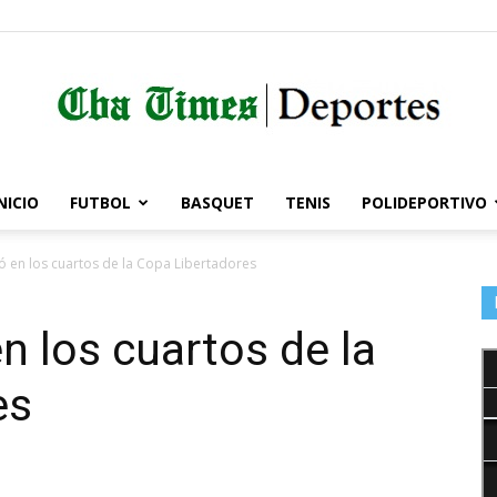
NICIO
FUTBOL
BASQUET
TENIS
POLIDEPORTIVO
Córdoba
ó en los cuartos de la Copa Libertadores
n los cuartos de la
Times
es