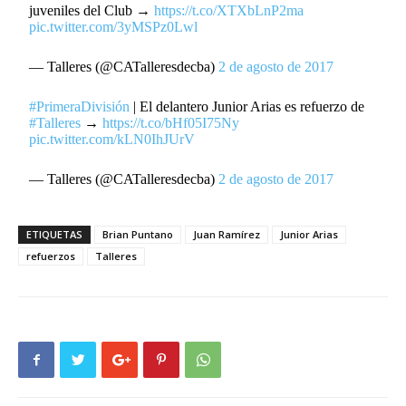
juveniles del Club →
https://t.co/XTXbLnP2ma
pic.twitter.com/3yMSPz0Lwl
— Talleres (@CATalleresdecba)
2 de agosto de 2017
#PrimeraDivisión
| El delantero Junior Arias es refuerzo de
#Talleres
→
https://t.co/bHf05I75Ny
pic.twitter.com/kLN0IhJUrV
— Talleres (@CATalleresdecba)
2 de agosto de 2017
ETIQUETAS
Brian Puntano
Juan Ramírez
Junior Arias
refuerzos
Talleres