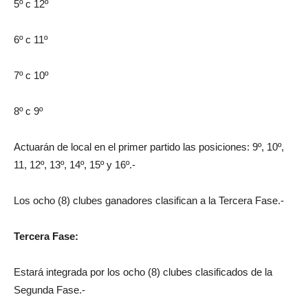
5º c 12º
6º c 11º
7º c 10º
8º c 9º
Actuarán de local en el primer partido las posiciones: 9º, 10º,
11, 12º, 13º, 14º, 15º y 16º.-
Los ocho (8) clubes ganadores clasifican a la Tercera Fase.-
Tercera Fase:
Estará integrada por los ocho (8) clubes clasificados de la
Segunda Fase.-